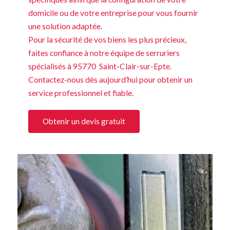
domicile ou de votre entreprise pour vous fournir
une solution adaptée.
Pour la sécurité de vos biens les plus précieux,
faites confiance à notre équipe de serruriers
spécialisés à 95770 Saint-Clair-sur-Epte.
Contactez-nous dès aujourd’hui pour obtenir un
service professionnel et fiable.
Obtenir un devis gratuit