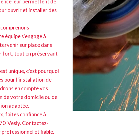
rience leur permettent de
ur ouvrir et installer des
us comprenons
re équipe s’engage à
tervenir sur place dans
e-fort, tout en préservant
est unique, c’est pourquoi
 pour l’installation de
ndrons en compte vos
on de votre domicile ou de
tion adaptée.
x, faites confiance à
870 Vesly. Contactez-
 professionnel et fiable.