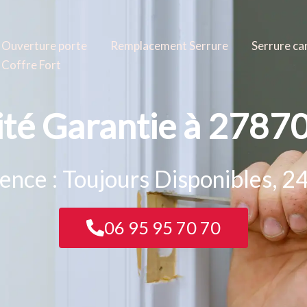
Ouverture porte
Remplacement Serrure
Serrure ca
Coffre Fort
ité Garantie à 27870
nce : Toujours Disponibles, 24
06 95 95 70 70