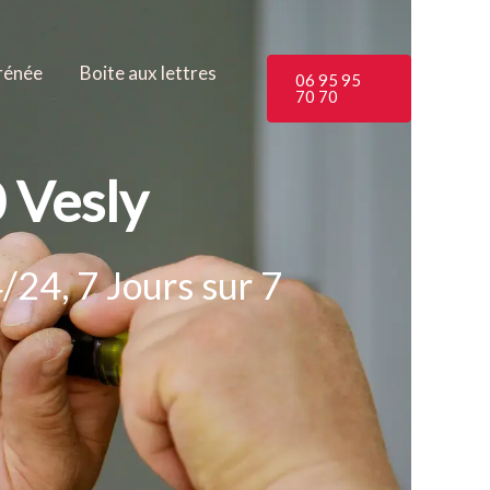
rénée
Boite aux lettres
06 95 95
70 70
 Vesly
/24, 7 Jours sur 7