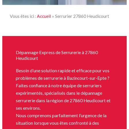
Vous êtes ici :
Accueil
»
Serrurier 27860 Heudicourt
Dépannage Express de Serrurerie à 27860
Heudicourt
Besoin d’une solution rapide et efficace pour vos
problèmes de serrurerie à Bazincourt-sur-Epte ?
Faites confiance à notre équipe de serruriers
expérimentés, spécialisés dans le dépannage
serrurerie dans la région de 27860 Heudicourt et
ses environs.
Nous comprenons parfaitement l’urgence de la
situation lorsque vous êtes confronté à des