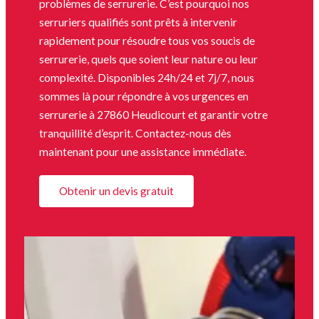
problèmes de serrurerie. C’est pourquoi nos
serruriers qualifiés sont prêts à intervenir
rapidement pour résoudre tous vos soucis de
serrurerie, quels que soient leur nature ou leur
complexité. Disponibles 24h/24 et 7j/7, nous
sommes là pour répondre à vos urgences en
serrurerie à 27860 Heudicourt et garantir votre
tranquillité d’esprit. Contactez-nous dès
maintenant pour une assistance immédiate.
Obtenir un devis gratuit